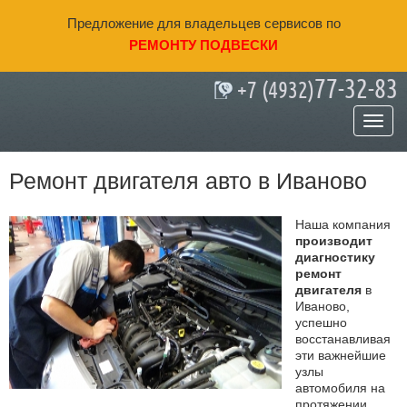
Предложение для владельцев сервисов по
РЕМОНТУ ПОДВЕСКИ
77-32-83
+7 (4932)
Главная
»
Ремонт двигателя в Иваново
Ремонт двигателя авто в Иваново
Наша компания
производит
диагностику
ремонт
двигателя
в
Иваново,
успешно
восстанавливая
эти важнейшие
узлы
автомобиля на
протяжении